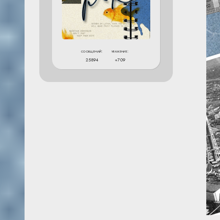
сообщений:
уважение:
25894
+709