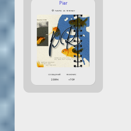
Piar
🍪 пиарю за печеньку
сообщений:
уважение:
25894
+709