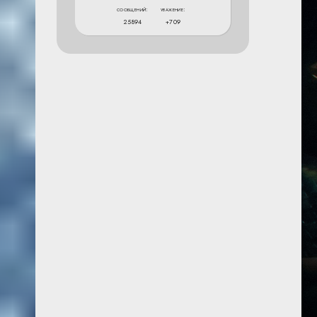
сообщений:
уважение:
25894
+709