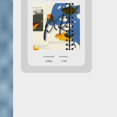
сообщений:
уважение:
25894
+709