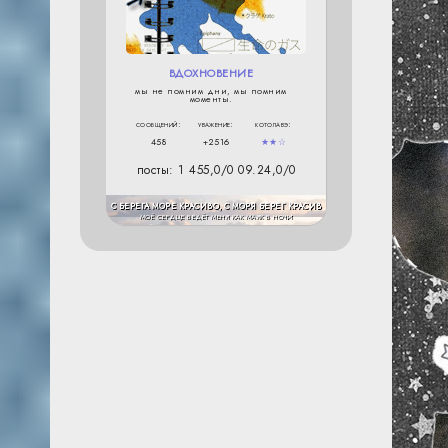
ВДОХНОВЕНИЕ
мы не помним дни, мы помним
моменты.
сообщений:
уважение:
котолавэ:
458
+2516
★★☆
посты:
1 455,0/0 09.24,0/0
С БЕРЕГА МОРЕ КРАСИВО, С МОРЯ БЕРЕГ КРАСИВ
МОЁ СЕРДЦЕ ВЕДЁТ МЕНЯ КАК МАЯК В НОЧИ