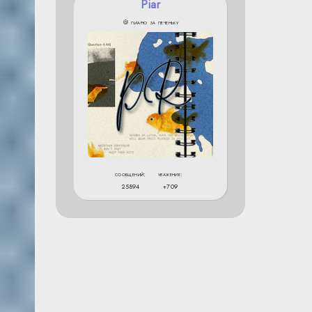
Piar
🍪 пиарю за печеньку
сообщений:
уважение:
25894
+709