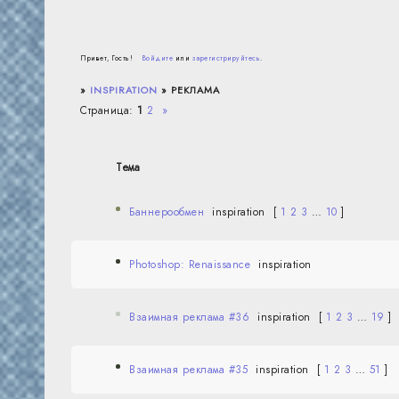
Привет, Гость!
Войдите
или
зарегистрируйтесь
.
»
INSPIRATION
»
РЕКЛАМА
Страница:
1
2
»
Тема
Баннерообмен
inspiration
[
1
2
3
…
10
]
Photoshop: Renaissance
inspiration
Взаимная реклама #36
inspiration
[
1
2
3
…
19
]
Взаимная реклама #35
inspiration
[
1
2
3
…
51
]