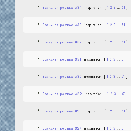
Взаимная реклама #34
inspiration
[
1
2
3
…
51
]
Взаимная реклама #33
inspiration
[
1
2
3
…
51
]
Взаимная реклама #32
inspiration
[
1
2
3
…
51
]
Взаимная реклама #31
inspiration
[
1
2
3
…
51
]
Взаимная реклама #30
inspiration
[
1
2
3
…
51
]
Взаимная реклама #29
inspiration
[
1
2
3
…
51
]
Взаимная реклама #28
inspiration
[
1
2
3
…
51
]
Взаимная реклама #27
inspiration
[
1
2
3
…
51
]