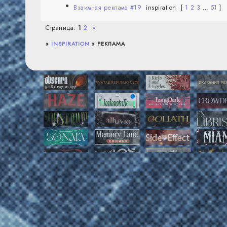
Взаимная реклама #19
inspiration
[
1
2
3
…
51
]
Страница:
1
2
»
»
INSPIRATION
»
РЕКЛАМА